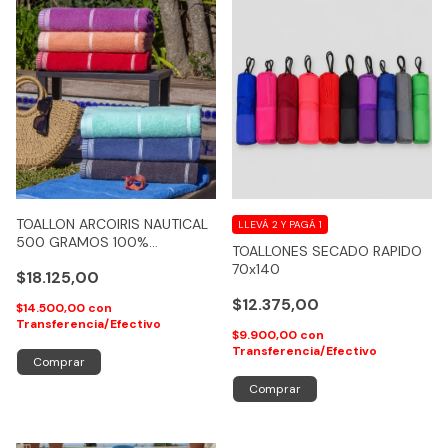
TOALLON ARCOIRIS NAUTICAL
LLEVÁ 2 Y PAGÁ 1
500 GRAMOS 100%
TOALLONES SECADO RAPIDO
ALGODON XL - COD 214
70x140
$18.125,00
$12.375,00
$14.500,00
con
Transferencia/Efectivo
$9.900,00
con
Transferencia/Efectivo
Comprar