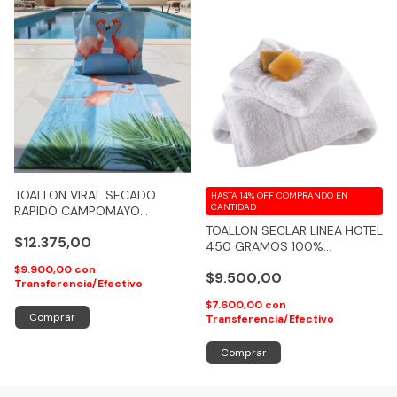
1
/
9
TOALLON VIRAL SECADO
HASTA 14% OFF
COMPRANDO EN
CANTIDAD
RAPIDO CAMPOMAYO
PLAYERO CON BOLSO DE
TOALLON SECLAR LINEA HOTEL
$12.375,00
REGALO
450 GRAMOS 100%
ALGODON - COD 218
$9.900,00
con
$9.500,00
Transferencia/Efectivo
$7.600,00
con
Comprar
Transferencia/Efectivo
Comprar