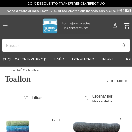
20 % DESCUENTO TRANSFERENCIA/EFECTIVO
541128
Envíos a todo el país
Hasta 12 cuotas
3 cuotas sin interés con MODO
❄️LIQUIDACION INVIERNO❄️
BAÑO
DORMITORIO
INFANTIL
HOT
Inicio
>
BAÑO
>
Toallon
Toallon
12 productos
Ordenar por:
Filtrar
Más vendidos
1
/
10
1
/
3