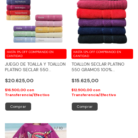
HASTA 11% OFF
COMPRANDO EN
HASTA 12% OFF
COMPRANDO EN
CANTIDAD
CANTIDAD
JUEGO DE TOALLA Y TOALLON
TOALLON SECLAR PLATINO
PLATINO SECLAR 550
550 GRAMOS 100%
GRAMOS XXL 100 %
ALGODON XXL COLORES
$20.625,00
$15.625,00
ALGODON (COLORES
OSCUROS- COD 221
MEDIOS)
$16.500,00
con
$12.500,00
con
Transferencia/Efectivo
Transferencia/Efectivo
Comprar
Comprar
1
/
10