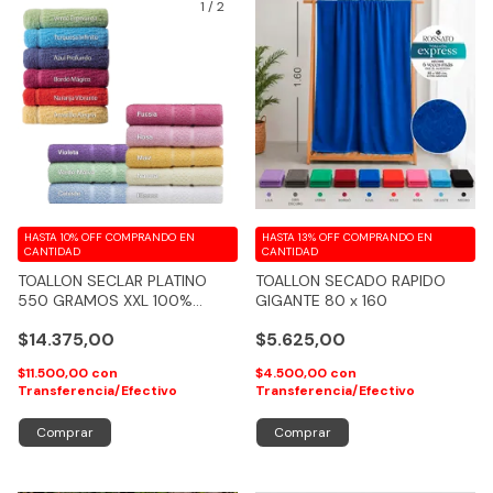
1
/
2
HASTA 10% OFF
COMPRANDO EN
HASTA 13% OFF
COMPRANDO EN
CANTIDAD
CANTIDAD
TOALLON SECLAR PLATINO
TOALLON SECADO RAPIDO
550 GRAMOS XXL 100%
GIGANTE 80 x 160
ALGODON - COD 202
$14.375,00
$5.625,00
$11.500,00
con
$4.500,00
con
Transferencia/Efectivo
Transferencia/Efectivo
Comprar