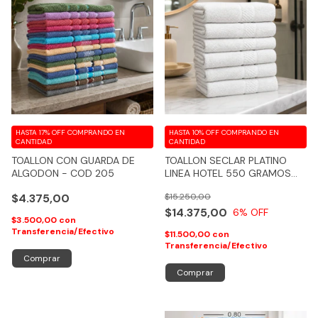
HASTA 17% OFF
COMPRANDO EN
HASTA 10% OFF
COMPRANDO EN
CANTIDAD
CANTIDAD
TOALLON CON GUARDA DE
TOALLON SECLAR PLATINO
ALGODON - COD 205
LINEA HOTEL 550 GRAMOS
100% ALGODON - COD 219
$4.375,00
$15.250,00
$14.375,00
6
% OFF
$3.500,00
con
Transferencia/Efectivo
$11.500,00
con
Transferencia/Efectivo
Comprar
Comprar