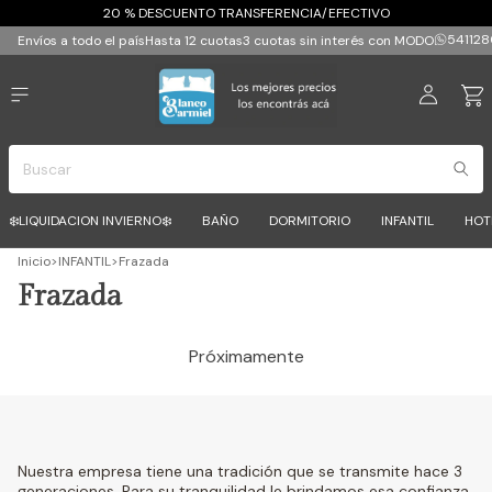
20 % DESCUENTO TRANSFERENCIA/EFECTIVO
541128
Envíos a todo el país
Hasta 12 cuotas
3 cuotas sin interés con MODO
❄️LIQUIDACION INVIERNO❄️
BAÑO
DORMITORIO
INFANTIL
HOT
Inicio
>
INFANTIL
>
Frazada
Frazada
Próximamente
Nuestra empresa tiene una tradición que se transmite hace 3
generaciones. Para su tranquilidad le brindamos esa confianza