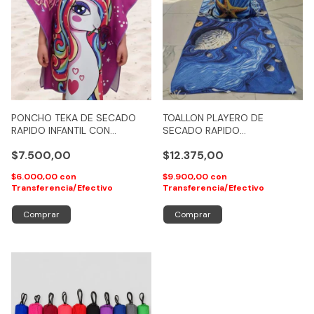
PONCHO TEKA DE SECADO
TOALLON PLAYERO DE
RAPIDO INFANTIL CON
SECADO RAPIDO
CAPUCHA SECADO RAPIDO
CAMPOMAYO GIGANTE XL
$7.500,00
$12.375,00
60X120
80X150 CON BOLSO DE
REGALO
$6.000,00
con
$9.900,00
con
Transferencia/Efectivo
Transferencia/Efectivo
Comprar
Comprar