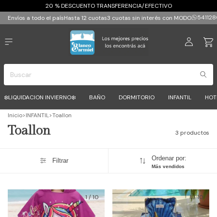
20 % DESCUENTO TRANSFERENCIA/EFECTIVO
541128
Envíos a todo el país
Hasta 12 cuotas
3 cuotas sin interés con MODO
❄️LIQUIDACION INVIERNO❄️
BAÑO
DORMITORIO
INFANTIL
HOT
Inicio
>
INFANTIL
>
Toallon
Toallon
3 productos
Ordenar por:
Filtrar
Más vendidos
1
/
10
1
/
10