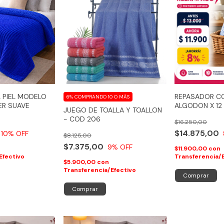
L PIEL MODELO
REPASADOR C
6%
COMPRANDO 10 O MÁS
ER SUAVE
ALGODON X 12
JUEGO DE TOALLA Y TOALLON
- COD 206
$16.250,00
$14.875,00
10
% OFF
$8.125,00
$7.375,00
9
% OFF
$11.900,00
con
Efectivo
Transferencia/
$5.900,00
con
Transferencia/Efectivo
Comprar
Comprar