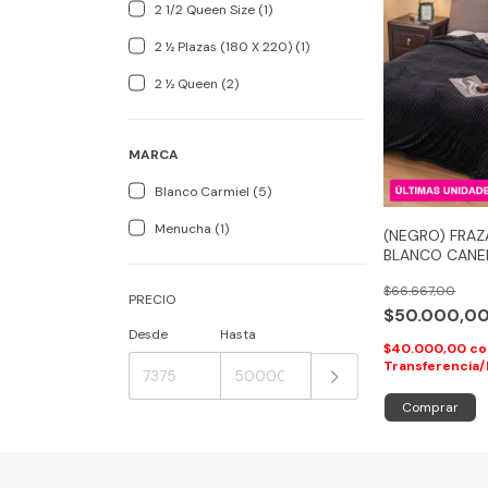
2 1/2 Queen Size (1)
2 ½ Plazas (180 X 220) (1)
2 ½ Queen (2)
MARCA
Blanco Carmiel (5)
Menucha (1)
(NEGRO) FRAZ
BLANCO CANE
CORDERITO
$66.667,00
PRECIO
$50.000,0
Desde
Hasta
$40.000,00
co
Transferencia/
Comprar