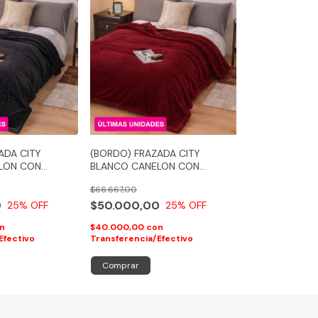
ADA CITY
(BORDO) FRAZADA CITY
LON CON
BLANCO CANELON CON
CORDERITO
$66.667,00
0
$50.000,00
25
% OFF
25
% OFF
n
$40.000,00
con
Efectivo
Transferencia/Efectivo
Comprar