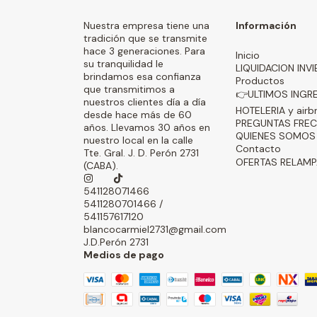
Nuestra empresa tiene una
Información
tradición que se transmite
hace 3 generaciones. Para
Inicio
su tranquilidad le
LIQUIDACION INV
brindamos esa confianza
Productos
que transmitimos a
👉ULTIMOS INGR
nuestros clientes día a día
HOTELERIA y airb
desde hace más de 60
PREGUNTAS FRE
años. Llevamos 30 años en
QUIENES SOMOS
nuestro local en la calle
Contacto
Tte. Gral. J. D. Perón 2731
OFERTAS RELAM
(CABA).
541128071466
5411280701466 /
541157617120
blancocarmiel2731@gmail.com
J.D.Perón 2731
Medios de pago