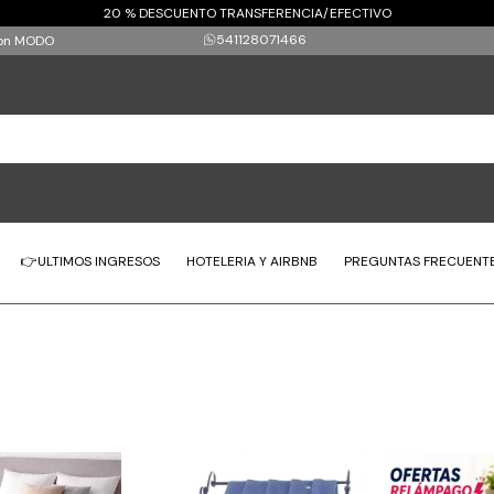
20 % DESCUENTO TRANSFERENCIA/EFECTIVO
541128071466
 con MODO
👉ULTIMOS INGRESOS
HOTELERIA Y AIRBNB
PREGUNTAS FRECUENT