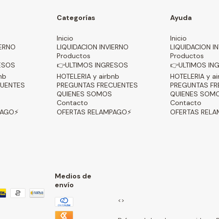
Categorías
Ayuda
Inicio
Inicio
IERNO
LIQUIDACION INVIERNO
LIQUIDACION I
Productos
Productos
ESOS
👉ULTIMOS INGRESOS
👉ULTIMOS IN
nb
HOTELERIA y airbnb
HOTELERIA y ai
CUENTES
PREGUNTAS FRECUENTES
PREGUNTAS FR
QUIENES SOMOS
QUIENES SOM
Contacto
Contacto
PAGO⚡
OFERTAS RELAMPAGO⚡
OFERTAS REL
Medios de
envío
<>