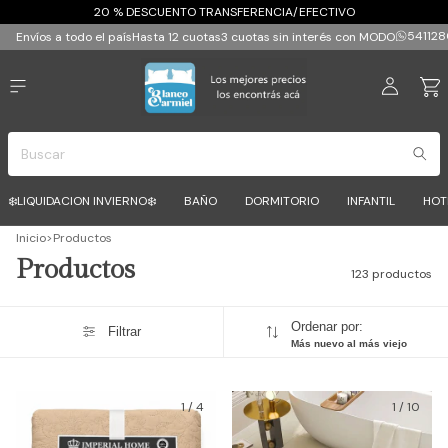
20 % DESCUENTO TRANSFERENCIA/EFECTIVO
541128
Envíos a todo el país
Hasta 12 cuotas
3 cuotas sin interés con MODO
❄️LIQUIDACION INVIERNO❄️
BAÑO
DORMITORIO
INFANTIL
HOT
Inicio
>
Productos
Productos
123 productos
Ordenar por:
Filtrar
Más nuevo al más viejo
1
/
4
1
/
10