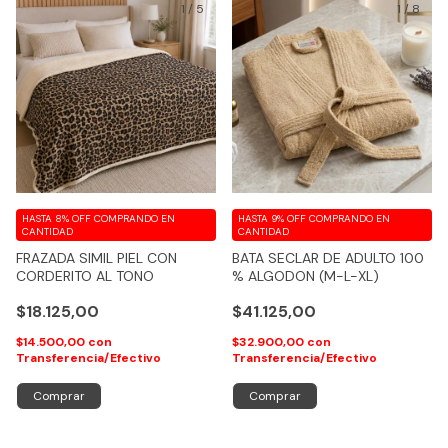
1
/
5
1
/
8
HASTA 8% OFF
COMPRANDO EN
HASTA 9% OFF
COMPRANDO EN
CANTIDAD
CANTIDAD
FRAZADA SIMIL PIEL CON
BATA SECLAR DE ADULTO 100
CORDERITO AL TONO
% ALGODON (M-L-XL)
$18.125,00
$41.125,00
$14.500,00
con
$32.900,00
con
Transferencia/Efectivo
Transferencia/Efectivo
Comprar
Comprar