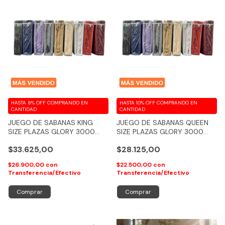
HASTA 8% OFF
COMPRANDO EN
HASTA 10% OFF
COMPRANDO EN
CANTIDAD
CANTIDAD
JUEGO DE SABANAS KING
JUEGO DE SABANAS QUEEN
SIZE PLAZAS GLORY 3000
SIZE PLAZAS GLORY 3000
HILOS 100% ALGODON
HILOS 100% ALGODON
$33.625,00
$28.125,00
FEELING
FEELING
$26.900,00
con
$22.500,00
con
Transferencia/Efectivo
Transferencia/Efectivo
Comprar
Comprar