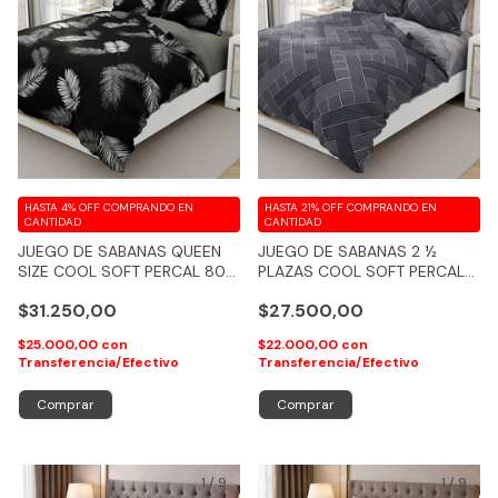
HASTA 4% OFF
COMPRANDO EN
HASTA 21% OFF
COMPRANDO EN
CANTIDAD
CANTIDAD
JUEGO DE SABANAS QUEEN
JUEGO DE SABANAS 2 ½
SIZE COOL SOFT PERCAL 800
PLAZAS COOL SOFT PERCAL
HILOS KASARAH - COD 107
800 HILOS KASARAH - COD
$31.250,00
$27.500,00
108
$25.000,00
con
$22.000,00
con
Transferencia/Efectivo
Transferencia/Efectivo
Comprar
Comprar
1
/
9
1
/
9