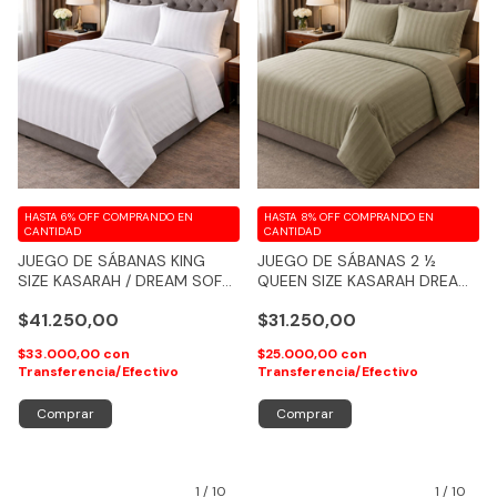
HASTA 6% OFF
COMPRANDO EN
HASTA 8% OFF
COMPRANDO EN
CANTIDAD
CANTIDAD
JUEGO DE SÁBANAS KING
JUEGO DE SÁBANAS 2 ½
SIZE KASARAH / DREAM SOFT
QUEEN SIZE KASARAH DREAM
600 HILOS (PREMIUM
SOFT 600 HILOS (PREMIUM
$41.250,00
$31.250,00
QUALITY)
QUALITY)
$33.000,00
con
$25.000,00
con
Transferencia/Efectivo
Transferencia/Efectivo
Comprar
Comprar
1
/
10
1
/
10