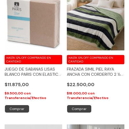
HASTA 12% OFF
COMPRANDO EN
HASTA 13% OFF
COMPRANDO EN
CANTIDAD
CANTIDAD
JUEGO DE SABANAS LISAS
FRAZADA SIMIL PIEL RAYA
BLANCO PARIS CON ELASTICO
ANCHA CON CORDERITO 2 ½
TOTAL
PLAZAS
$11.875,00
$22.500,00
$9.500,00
con
$18.000,00
con
Transferencia/Efectivo
Transferencia/Efectivo
Comprar
Comprar
1
/
5