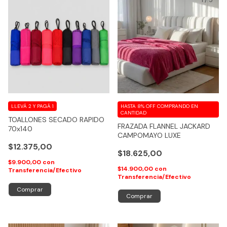
LLEVÁ 2 Y PAGÁ 1
HASTA 8% OFF
COMPRANDO EN
CANTIDAD
TOALLONES SECADO RAPIDO
FRAZADA FLANNEL JACKARD
70x140
CAMPOMAYO LUXE
$12.375,00
$18.625,00
$9.900,00
con
$14.900,00
con
Transferencia/Efectivo
Transferencia/Efectivo
Comprar