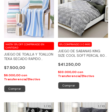
HASTA 13% OFF
COMPRANDO EN
6%
COMPRANDO 3 O MÁS
CANTIDAD
JUEGO DE SABANAS KING
JUEGO DE TOALLA Y TOALLON
SIZE COOL SOFT PERCAL 800
TEKA SECADO RAPIDO
HILOS KASARAH - COD 109
ABSORBENTE AFELPADO
$41.250,00
$7.500,00
$33.000,00
con
$6.000,00
con
Transferencia/Efectivo
Transferencia/Efectivo
Comprar
1
/
10
1
/
10