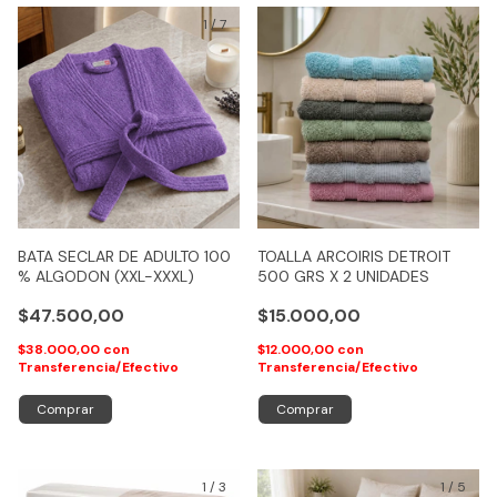
1
/
7
BATA SECLAR DE ADULTO 100
TOALLA ARCOIRIS DETROIT
% ALGODON (XXL-XXXL)
500 GRS X 2 UNIDADES
$47.500,00
$15.000,00
$38.000,00
con
$12.000,00
con
Transferencia/Efectivo
Transferencia/Efectivo
Comprar
1
/
3
1
/
5