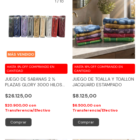
1
/
10
HASTA 9% OFF
COMPRANDO EN
HASTA 16% OFF
COMPRANDO EN
CANTIDAD
CANTIDAD
JUEGO DE SABANAS 2 ½
JUEGO DE TOALLA Y TOALLON
PLAZAS GLORY 3000 HILOS
JACQUARD ESTAMPADO
100% ALGODON FEELING
$26.125,00
$8.125,00
$20.900,00
con
$6.500,00
con
Transferencia/Efectivo
Transferencia/Efectivo
Comprar